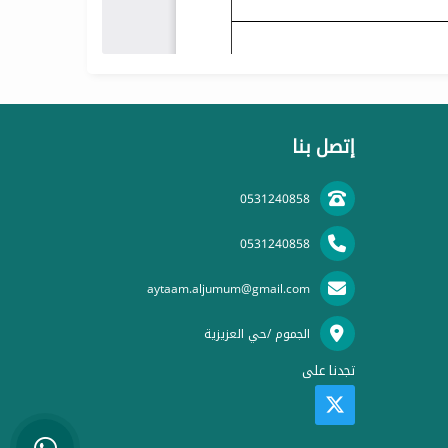
إتصل بنا
0531240858
0531240858
aytaam.aljumum@gmail.com
الجموم /حي العزيزية
تجدنا على