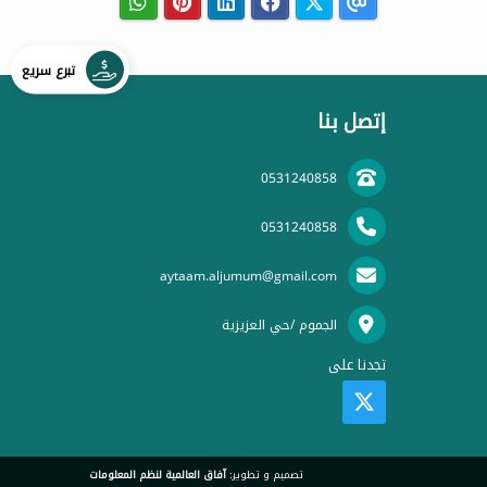
تبرع سريع
إتصل بنا
0531240858
0531240858
aytaam.aljumum@gmail.com
الجموم /حي العزيزية
تجدنا على
تصميم و تطوير:
آفاق العالمية لنظم المعلومات