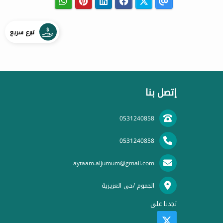
تبرع سريع
إتصل بنا
0531240858
0531240858
aytaam.aljumum@gmail.com
الجموم /حي العزيزية
تجدنا على